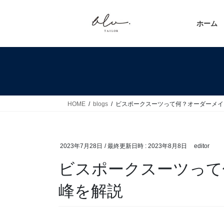
コ
ナ
ン
ビ
ホーム
テ
ゲ
ン
ー
ツ
シ
へ
ョ
ス
ン
キ
に
ッ
移
HOME
blogs
ビスポークスーツって何？オーダーメイ
プ
動
2023年7月28日
/ 最終更新日時 :
2023年8月8日
editor
ビスポークスーツって
峰を解説