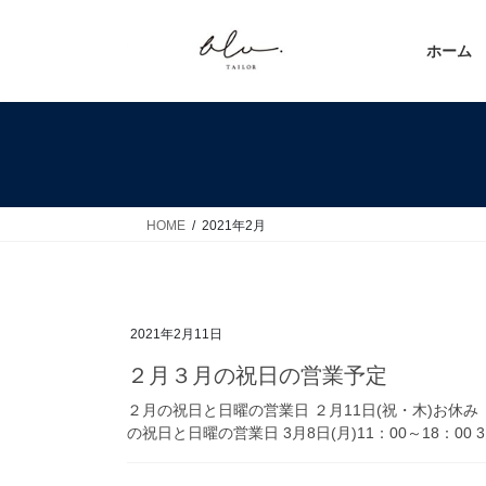
コ
ナ
ン
ビ
ホーム
テ
ゲ
ン
ー
ツ
シ
へ
ョ
ス
ン
キ
に
ッ
移
HOME
2021年2月
プ
動
2021年2月11日
２月３月の祝日の営業予定
２月の祝日と日曜の営業日 ２月11日(祝・木)お休み ２月
の祝日と日曜の営業日 3月8日(月)11：00～18：00 3月