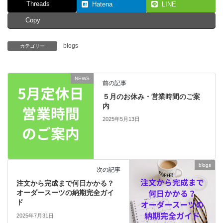
Threads
Hatena
LINE
Copy
blogs
カテゴリー
NEWS
前の記事
５月のお休み・営業時間のご案
内
2025年5月13日
blogs
次の記事
注文から完成まで何日かかる？
オーダースーツの納期完全ガイ
ド
2025年7月31日