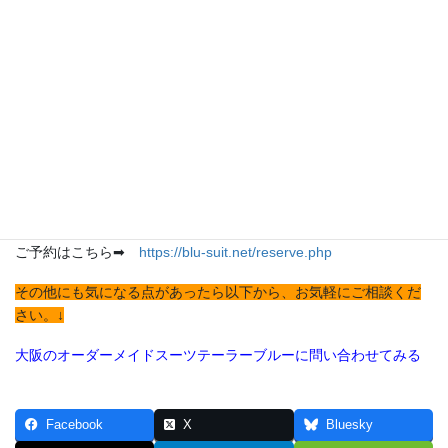
小物使いが「できる人」の印象を与えます。
また、季節や業界に応じたスタイル調整も、大人の余裕を演出す
るうえで欠かせません。
さらに、オーダースーツを活用することで、圧倒的なフィット感
と上質な印象を手に入れ、自分らしいカスタマイズで個性も表現
できます。
見た目を整えることは、ビジネスの成功に直結します。
自分に合った“印象戦略”で、信頼される一歩を踏み出しましょう。
ご予約はこちら➡
https://blu-suit.net/reserve.php
その他にも気になる点があったら以下から、お気軽にご相談くだ
さい。↓
大阪のオーダーメイドスーツテーラーブルーに問い合わせてみる
Facebook
X
Bluesky