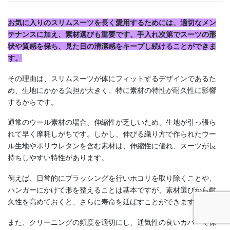
お気に入りのスリムスーツを長く愛用するためには、適切なメン
テナンスに加え、素材選びも重要です。手入れ次第でスーツの形
状や質感を保ち、見た目の清潔感をキープし続けることができま
す。
その理由は、スリムスーツが体にフィットするデザインであるた
め、生地にかかる負担が大きく、特に素材の特性が耐久性に影響
するからです。
通常のウール素材の場合、伸縮性が乏しいため、生地が引っ張ら
れて早く摩耗しがちです。しかし、伸びる織り方で作られたウー
ル生地やポリウレタンを含む素材は、伸縮性に優れ、スーツが長
持ちしやすい特性があります。
例えば、日常的にブラッシングを行いホコリを取り除くことや、
ハンガーにかけて形を整えることは基本ですが、素材選びから耐
久性を高めておくと、さらに寿命を延ばすことができます。
また、クリーニングの頻度を適切にし、通気性の良いカバーで保