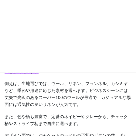
製品では得られない「自分だけの一着」を実現
します。フィット
感が生む安心感と自信をぜひ体感してみてください！
4-2. 生地やデザインを選ぶ楽しみとその魅力
オーダースーツの魅力の一つは、自由に生地やデザインを選べる
楽しさにあります。既製品では限られた選択肢しかありません
が、オーダースーツでは自分の好みに合わせた一着を作り上げる
ことが可能です。
例えば、生地選びでは、ウール、リネン、フランネル、カシミヤ
など、季節や用途に応じた素材を選べます。ビジネスシーンには
丈夫で光沢のあるスーパー100のウールが最適で、カジュアルな場
面には通気性の良いリネンが人気です。
また、色や柄も豊富で、定番のネイビーやグレーから、チェック
柄やストライプ柄まで自由に選べます。
デザイン面では、ジャケットのラペルの形状やボタンの数、ポケ