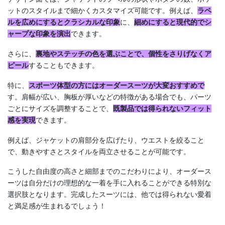
ットのスタイルまで細かくカスタマイズ可能です。例えば、
ラペ
ルを広めにするとクラシカルな印象
に、
細めにすると現代的でシ
ャープな印象を演出
できます。
さらに、
裏地やステッチの色を選ぶことで、個性をさりげなくア
ピール
することもできます。
特に、
スポーツ体型の方にはオーダースーツが大変おすすめで
す。肩幅が広い、胸板が厚いなどの特徴がある場合でも、パーツ
ごとにサイズを調整することで、
既製品では得られないフィット
感を実現
できます。
例えば、ジャケットの肩部分を広げたり、ウエストを絞ること
で、動きやすさとスタイルを両立させることが可能です。
こうした自由度の高さと細部までのこだわりにより、オーダース
ーツは自分だけの理想的な一着を手に入れることができる特別な
選択肢となります。完成したスーツには、他では得られない愛着
と満足感が生まれるでしょう！