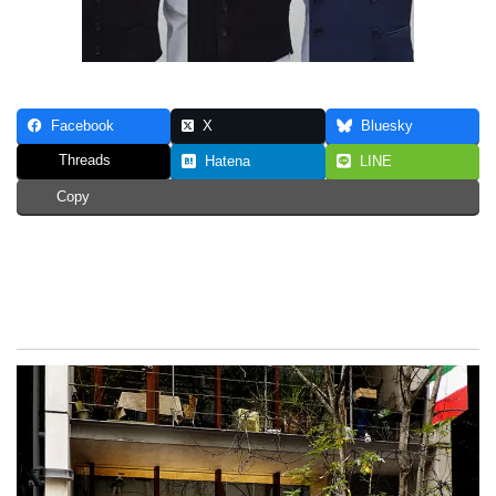
Facebook
X
Bluesky
Threads
Hatena
LINE
Copy