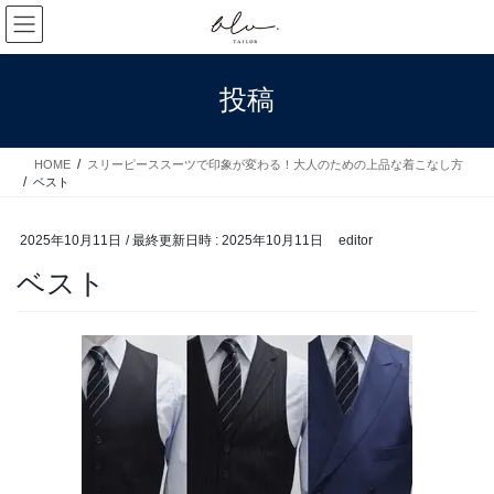
コ
ナ
ン
ビ
テ
ゲ
ン
ー
投稿
ツ
シ
へ
ョ
ス
ン
HOME
スリーピーススーツで印象が変わる！大人のための上品な着こなし方
キ
に
ベスト
ッ
移
プ
動
2025年10月11日
/ 最終更新日時 :
2025年10月11日
editor
ベスト