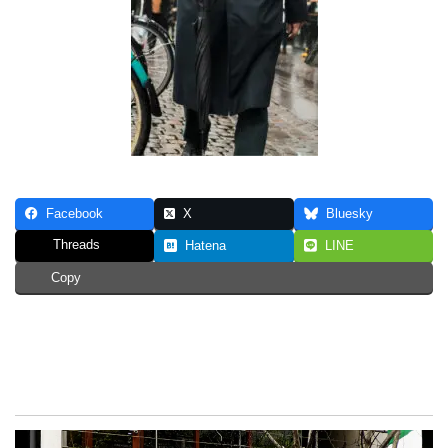
Facebook
X
Bluesky
Threads
Hatena
LINE
Copy