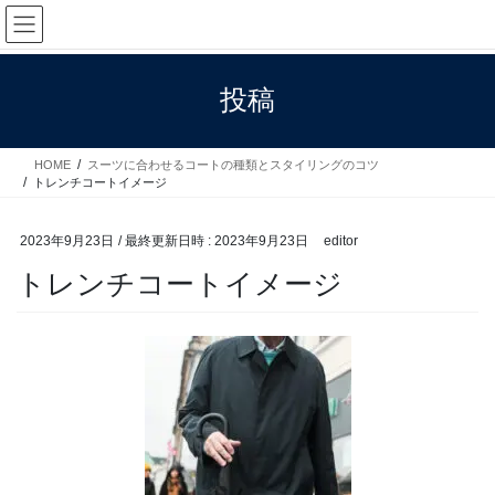
コ
ナ
ン
ビ
テ
ゲ
ン
ー
投稿
ツ
シ
へ
ョ
ス
ン
HOME
スーツに合わせるコートの種類とスタイリングのコツ
キ
に
トレンチコートイメージ
ッ
移
プ
動
2023年9月23日
/ 最終更新日時 :
2023年9月23日
editor
トレンチコートイメージ