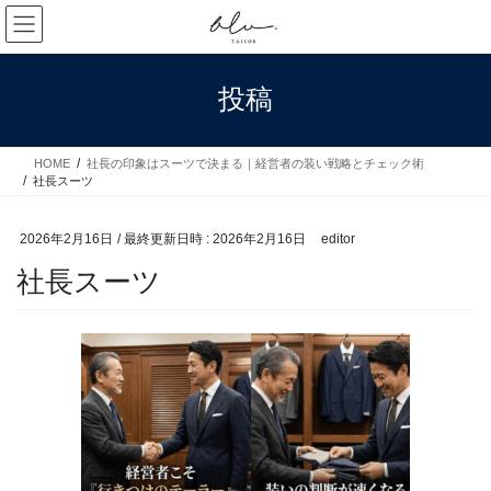
コ
ナ
ン
ビ
テ
ゲ
ン
ー
投稿
ツ
シ
へ
ョ
ス
ン
HOME
社長の印象はスーツで決まる｜経営者の装い戦略とチェック術
キ
に
社長スーツ
ッ
移
プ
動
2026年2月16日
/ 最終更新日時 :
2026年2月16日
editor
社長スーツ