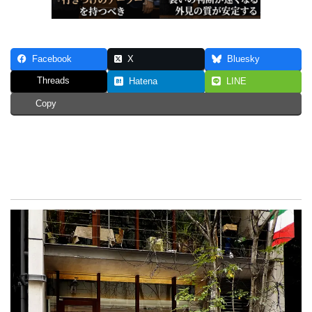
Facebook
X
Bluesky
Threads
Hatena
LINE
Copy