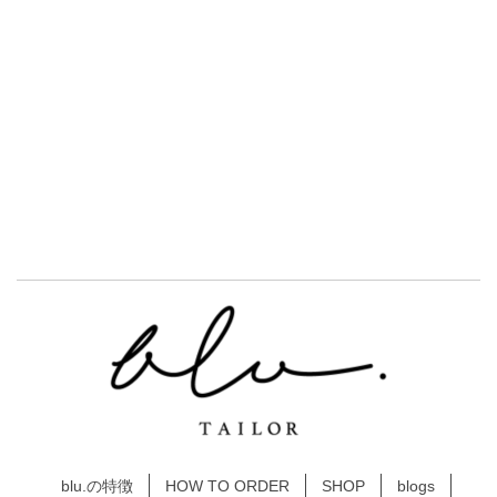
blu.の特徴
HOW TO ORDER
SHOP
blogs