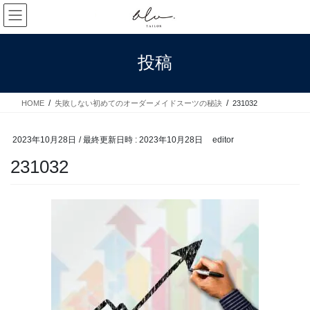
コ
ナ
ン
ビ
テ
ゲ
ン
ー
投稿
ツ
シ
へ
ョ
ス
ン
HOME
失敗しない初めてのオーダーメイドスーツの秘訣
231032
キ
に
ッ
移
プ
動
2023年10月28日
/ 最終更新日時 :
2023年10月28日
editor
231032