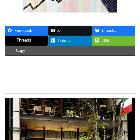
Facebook
X
Bluesky
Threads
Hatena
LINE
Copy