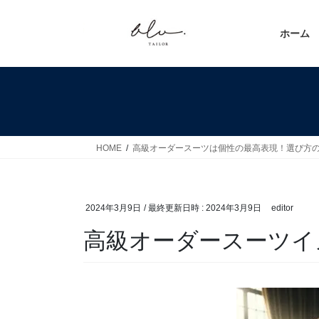
コ
ナ
ン
ビ
ホーム
テ
ゲ
ン
ー
ツ
シ
へ
ョ
ス
ン
キ
に
ッ
移
HOME
高級オーダースーツは個性の最高表現！選び方
プ
動
2024年3月9日
/ 最終更新日時 :
2024年3月9日
editor
高級オーダースーツイ