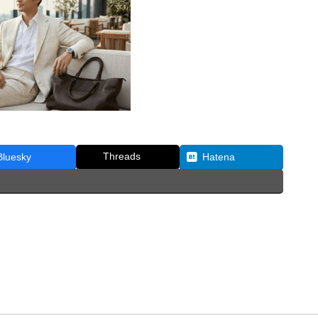
Threads
Bluesky
Hatena