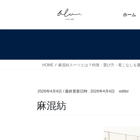
コ
ナ
ン
ビ
ホーム
テ
ゲ
ン
ー
ツ
シ
へ
ョ
ス
ン
キ
に
ッ
移
HOME
麻混紡スーツとは？特徴・選び方・着こなしを
プ
動
2026年4月4日
/ 最終更新日時 :
2026年4月4日
editor
麻混紡