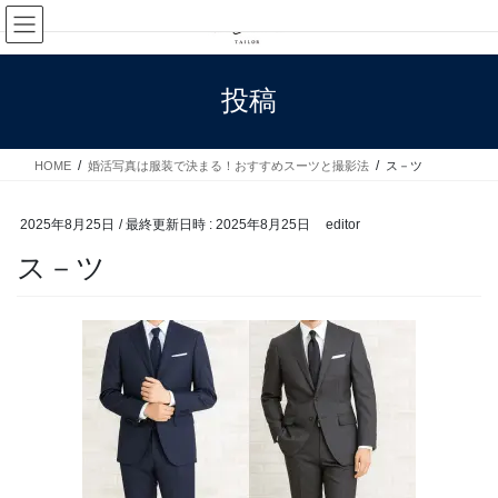
コ
ナ
ン
ビ
テ
ゲ
ン
ー
投稿
ツ
シ
へ
ョ
ス
ン
HOME
婚活写真は服装で決まる！おすすめスーツと撮影法
ス－ツ
キ
に
ッ
移
プ
動
2025年8月25日
/ 最終更新日時 :
2025年8月25日
editor
ス－ツ