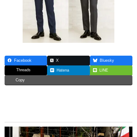
Facebook
X
Bluesky
Threads
Hatena
LINE
Copy