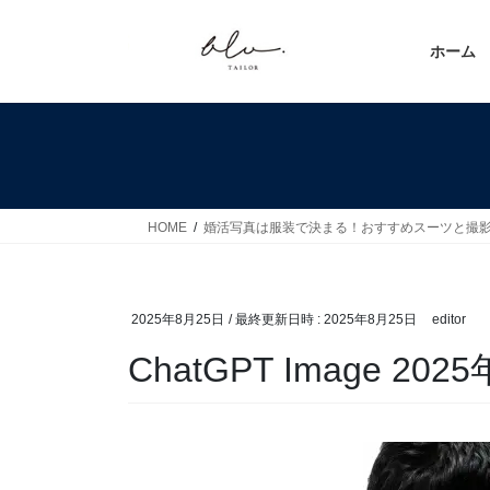
コ
ナ
ン
ビ
ホーム
テ
ゲ
ン
ー
ツ
シ
へ
ョ
ス
ン
キ
に
ッ
移
HOME
婚活写真は服装で決まる！おすすめスーツと撮
プ
動
2025年8月25日
/ 最終更新日時 :
2025年8月25日
editor
ChatGPT Image 202