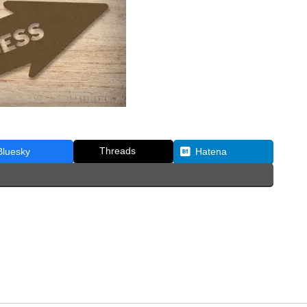
Threads
Bluesky
Hatena