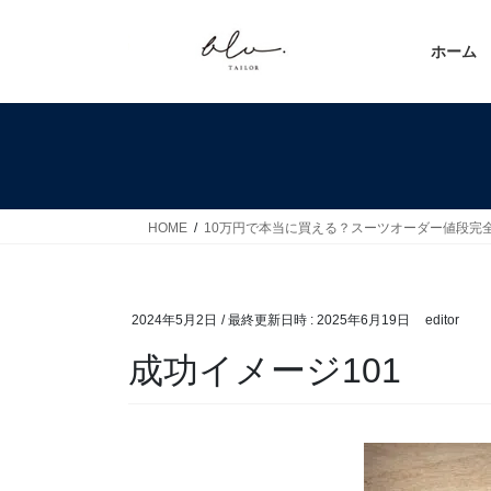
コ
ナ
ン
ビ
ホーム
テ
ゲ
ン
ー
ツ
シ
へ
ョ
ス
ン
キ
に
ッ
移
HOME
10万円で本当に買える？スーツオーダー値段完
プ
動
2024年5月2日
/ 最終更新日時 :
2025年6月19日
editor
成功イメージ101