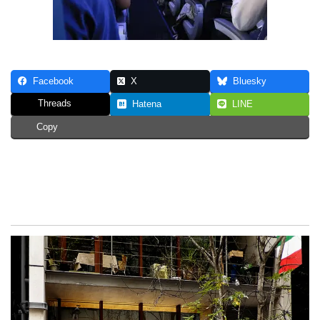
Facebook
X
Bluesky
Threads
Hatena
LINE
Copy