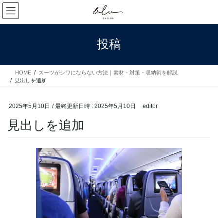
コ
ナ
ン
ビ
テ
ゲ
ン
ー
投稿
ツ
シ
へ
ョ
ス
ン
HOME
スーツがシワにならない方法｜素材・対策・収納術を解説
キ
に
見出しを追加
ッ
移
プ
動
2025年5月10日
/ 最終更新日時 :
2025年5月10日
editor
見出しを追加