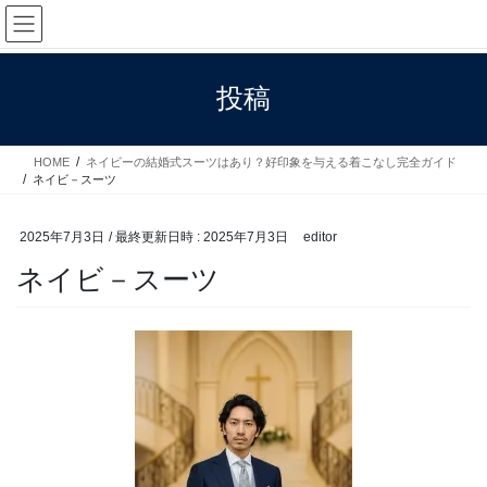
コ
ナ
ン
ビ
テ
ゲ
ン
ー
投稿
ツ
シ
へ
ョ
ス
ン
HOME
ネイビーの結婚式スーツはあり？好印象を与える着こなし完全ガイド
キ
に
ネイビ－スーツ
ッ
移
プ
動
2025年7月3日
/ 最終更新日時 :
2025年7月3日
editor
ネイビ－スーツ