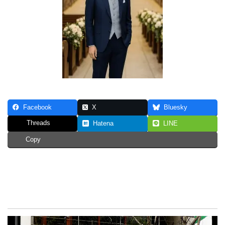
Facebook
X
Bluesky
Threads
Hatena
LINE
Copy