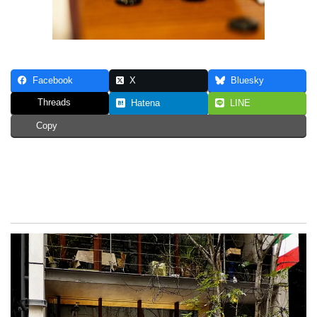
Facebook
X
Bluesky
Threads
Hatena
LINE
Copy