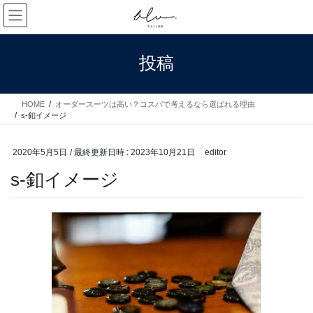
コ
ナ
ン
ビ
テ
ゲ
ン
ー
投稿
ツ
シ
へ
ョ
ス
ン
HOME
オーダースーツは高い？コスパで考えるなら選ばれる理由
キ
に
s-釦イメージ
ッ
移
プ
動
2020年5月5日
/ 最終更新日時 :
2023年10月21日
editor
s-釦イメージ