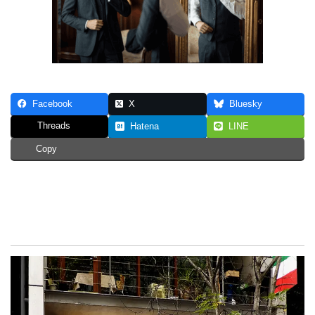
Facebook
X
Bluesky
Threads
Hatena
LINE
Copy