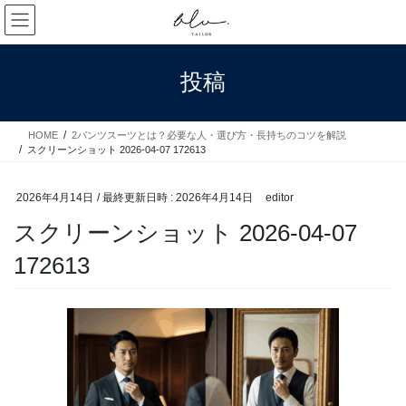
コ
ナ
ン
ビ
テ
ゲ
ン
ー
投稿
ツ
シ
へ
ョ
ス
ン
HOME
2パンツスーツとは？必要な人・選び方・長持ちのコツを解説
キ
に
スクリーンショット 2026-04-07 172613
ッ
移
プ
動
2026年4月14日
/ 最終更新日時 :
2026年4月14日
editor
スクリーンショット 2026-04-07
172613