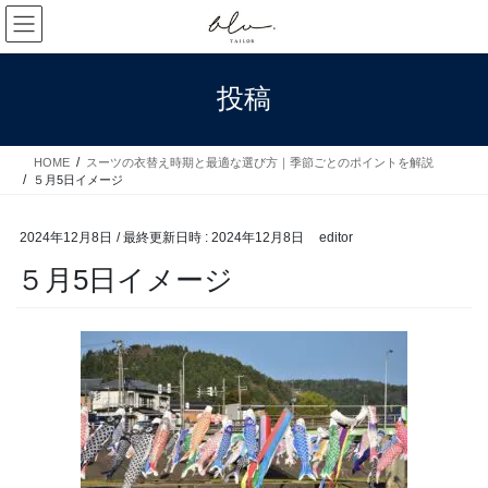
コ
ナ
ン
ビ
テ
ゲ
ン
ー
投稿
ツ
シ
へ
ョ
ス
ン
HOME
スーツの衣替え時期と最適な選び方｜季節ごとのポイントを解説
キ
に
５月5日イメージ
ッ
移
プ
動
2024年12月8日
/ 最終更新日時 :
2024年12月8日
editor
５月5日イメージ