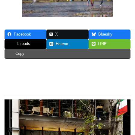
Facebook
X
Bluesky
Threads
Hatena
LINE
Copy