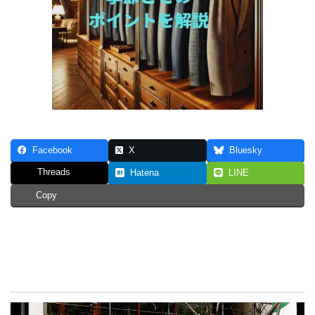
Facebook
X
Bluesky
Threads
Hatena
LINE
Copy