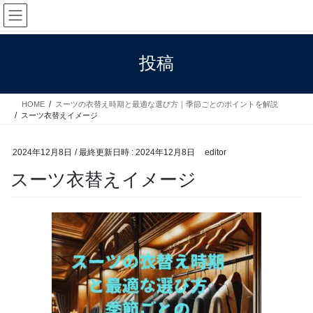
コ
ナ
ン
ビ
テ
ゲ
ン
ー
投稿
ツ
シ
へ
ョ
ス
ン
HOME
スーツの衣替え時期と最適な選び方｜季節ごとのポイントを解説
キ
に
スーツ衣替えイメージ
ッ
移
プ
動
2024年12月8日
/ 最終更新日時 :
2024年12月8日
editor
スーツ衣替えイメージ