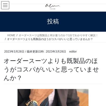
コ
ナ
ン
ビ
テ
ゲ
ン
ー
投稿
ツ
シ
へ
ョ
ス
ン
HOME
オーダースーツは既製品と何が違うのか？1分でわかりやすく解説！
キ
に
オーダースーツよりも既製品のほうがコスパがいいと思っていませんか？
ッ
移
プ
動
2023年3月28日
/ 最終更新日時 :
2023年3月28日
editor
オーダースーツよりも既製品のほ
うがコスパがいいと思っていませ
んか？