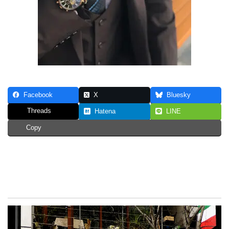
Facebook
X
Bluesky
Threads
Hatena
LINE
Copy