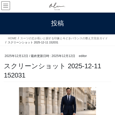
コ
ナ
ン
ビ
テ
ゲ
ン
ー
投稿
ツ
シ
へ
ョ
ス
ン
HOME
スーツの丈が長いと損する印象と今どきバランスの整え方完全ガイド
キ
に
スクリーンショット 2025-12-11 152031
ッ
移
プ
動
2025年12月12日
/ 最終更新日時 :
2025年12月12日
editor
スクリーンショット 2025-12-11
152031