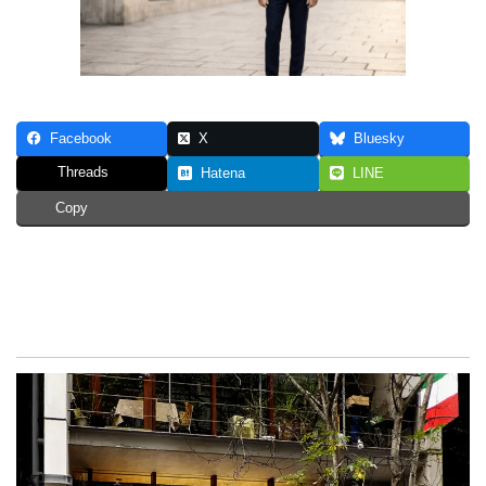
Facebook
X
Bluesky
Threads
Hatena
LINE
Copy