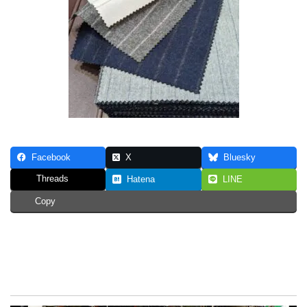
Facebook
X
Bluesky
Threads
Hatena
LINE
Copy