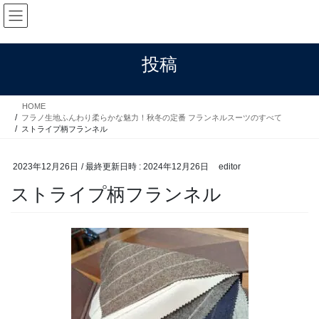
コ
ナ
ン
ビ
テ
ゲ
ン
ー
投稿
ツ
シ
へ
ョ
ス
ン
HOME
キ
に
フラノ生地ふんわり柔らかな魅力！秋冬の定番 フランネルスーツのすべて
ッ
移
ストライプ柄フランネル
プ
動
2023年12月26日
/ 最終更新日時 :
2024年12月26日
editor
ストライプ柄フランネル