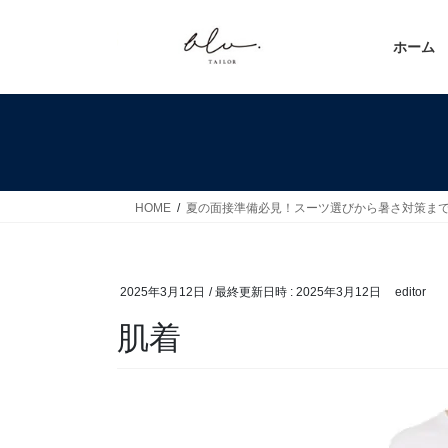
コ
ナ
ン
ビ
ホーム
テ
ゲ
ン
ー
ツ
シ
へ
ョ
ス
ン
キ
に
ッ
移
HOME
夏の面接準備必見！スーツ選びから暑さ対策ま
プ
動
2025年3月12日
/ 最終更新日時 :
2025年3月12日
editor
肌着