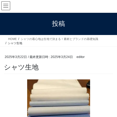
コ
ナ
ン
ビ
テ
ゲ
ン
ー
投稿
ツ
シ
へ
ョ
ス
ン
HOME
シャツの着心地は生地で決まる！素材とブランドの基礎知識
キ
に
シャツ生地
ッ
移
プ
動
2025年3月22日
/ 最終更新日時 :
2025年3月24日
editor
シャツ生地