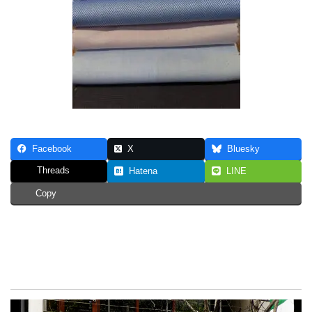
Facebook
X
Bluesky
Threads
Hatena
LINE
Copy